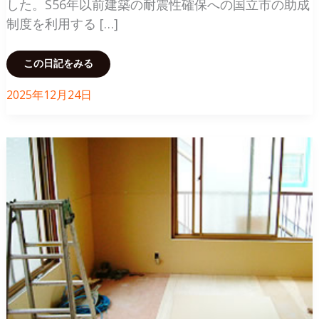
した。S56年以前建築の耐震性確保への国立市の助成
制度を利用する […]
国
この日記をみる
立
市
の
2025年12月24日
助
成
制
度
を
利
用
し
て
耐
震
改
修
リ
フ
ォ
ー
ム
～
瓦
屋
根