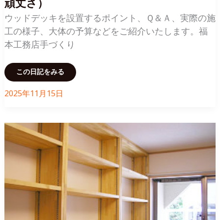
頑丈さ）
で
仕
上
ウッドデッキを設置するポイント、Ｑ＆Ａ、実際の施
げ
工の様子、大体の予算などをご紹介いたします。福
本工務店手づくり
福
この日記をみる
本
工
務
2025年11月15日
店
手
づ
く
り
の
ウ
ッ
ド
デ
ッ
キ
（ど
ん
な
形
で
も