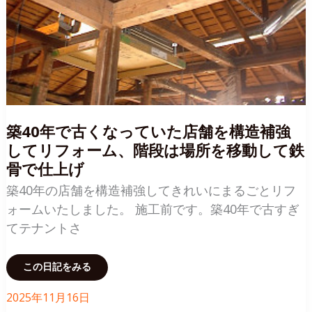
事
築40年で古くなっていた店舗を構造補強
してリフォーム、階段は場所を移動して鉄
骨で仕上げ
築40年の店舗を構造補強してきれいにまるごとリフ
ォームいたしました。 施工前です。築40年で古すぎ
てテナントさ
築
この日記をみる
40
年
で
2025年11月16日
古