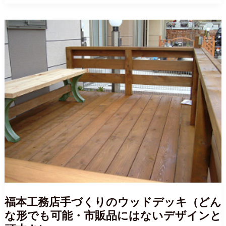
く
な
っ
て
い
た
店
舗
を
構
造
補
強
し
て
リ
フ
ォ
ー
ム、
階
段
は
場
所
を
移
動
福本工務店手づくりのウッドデッキ（どん
し
て
な形でも可能・市販品にはないデザインと
鉄
骨