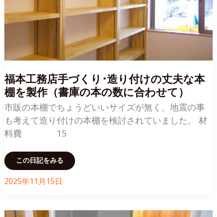
可
能・
市
販
品
に
は
な
い
デ
ザ
福本工務店手づくり･造り付けの丈夫な本
イ
ン
棚を製作（書庫の本の数に合わせて）
と
頑
丈
市販の本棚でちょうどいいサイズが無く、地震の事
さ）
も考えて造り付けの本棚を検討されていました。 材
料費 15
福
この日記をみる
本
工
務
2025年11月15日
店
手
づ
く
り･