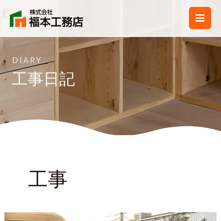
内
容
を
ス
DIARY
キ
工事日記
ッ
プ
工事