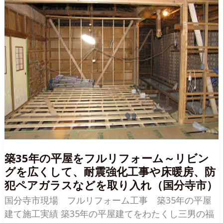
間
に
内
装
リ
フ
ォ
ー
ム
～
気
持
ち
い
い
杉
板
の
フ
ロ
ー
リ
築35年の平屋をフルリフォーム～リビン
ン
グ
グを広くして、耐震強化工事や床暖房、防
と
押
犯ペアガラスなどを取り入れ（国分寺市）
入
れ
を
国分寺市現場 フルリフォーム工事 築35年の平屋
ク
ロ
建て施工実績 築35年の平屋建てをわたくし三男の福
ー