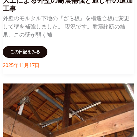
大工による外壁の耐震補強と通し柱の追加
市）
工事
外壁のモルタル下地の『ざら板』を構造合板に変更
して壁を補強しました。 現況です。耐震診断の結
果、この壁が弱く補
大
この日記をみる
工
に
よ
2025年11月17日
る
外
壁
の
耐
震
補
強
と
通
し
柱
の
追
加
工