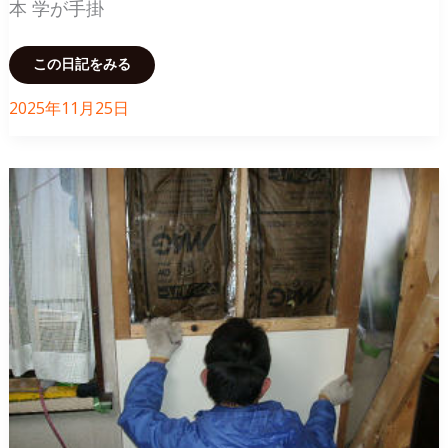
本 学が手掛
ゼ
ッ
ト
に
築
この日記をみる
35
年
の
2025年11月25日
平
屋
を
フ
ル
リ
フ
ォ
ー
ム
～
リ
ビ
ン
グ
を
広
く
し
て、
耐
震
強
化