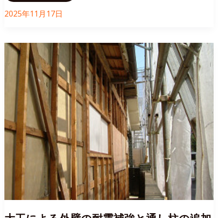
が
増
2025年11月17日
え
て
部
屋
数
が
足
り
な
く
な
っ
た
た
め
平
屋
の
家
を
二
階
建
て
に
改
修
（国
分
寺