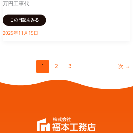
万円工事代
タ
この日記をみる
イ
ル
貼
2025年11月15日
り
の
浴
室
を
ユ
ニ
1
2
3
次
→
ッ
ト
バ
ス
に
リ
フ
ォ
ー
ム
（排
水
管
も
移
動）