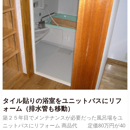
造
り
付
け
の
丈
夫
な
本
棚
を
製
作
（書
庫
の
本
の
数
に
合
わ
せ
て）
タイル貼りの浴室をユニットバスにリフ
ォーム（排水管も移動）
築２５年目でメンテナンスが必要だった風呂場をユ
ニットバスにリフォーム 商品代 定価80万円が40