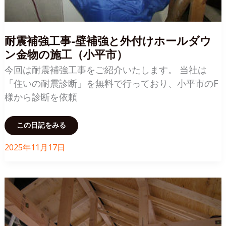
工
事
や
床
暖
耐震補強工事-壁補強と外付けホールダウ
房、
防
ン金物の施工（小平市）
犯
ペ
ア
今回は耐震補強工事をご紹介いたします。 当社は
ガ
ラ
「住いの耐震診断」を無料で行っており、小平市のF
ス
な
様から診断を依頼
ど
を
取
り
耐
この日記をみる
入
震
れ
補
（国
強
2025年11月17日
分
工
寺
事-
市）
壁
補
強
と
外
付
け
ホ
ー