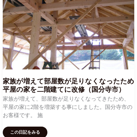
ル
ダ
ウ
ン
金
物
の
施
工
（小
平
市）
家族が増えて部屋数が足りなくなったため
平屋の家を二階建てに改修（国分寺市）
家族が増えて、部屋数が足りなくなってきたため、
平屋の家に2階を増築する事にしました。国分寺市の
お客様です。 施
家
この日記をみる
族